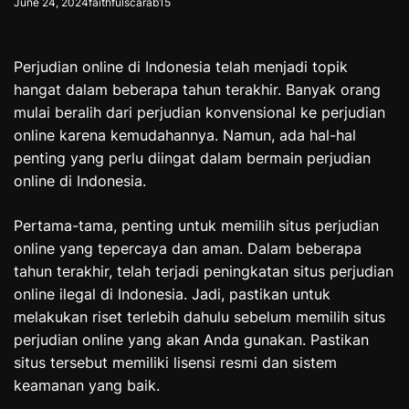
June 24, 2024
faithfulscarab15
c
e
Perjudian online di Indonesia telah menjadi topik
hangat dalam beberapa tahun terakhir. Banyak orang
mulai beralih dari perjudian konvensional ke perjudian
online karena kemudahannya. Namun, ada hal-hal
penting yang perlu diingat dalam bermain perjudian
online di Indonesia.
Pertama-tama, penting untuk memilih situs perjudian
online yang tepercaya dan aman. Dalam beberapa
tahun terakhir, telah terjadi peningkatan situs perjudian
online ilegal di Indonesia. Jadi, pastikan untuk
melakukan riset terlebih dahulu sebelum memilih situs
perjudian online yang akan Anda gunakan. Pastikan
situs tersebut memiliki lisensi resmi dan sistem
keamanan yang baik.