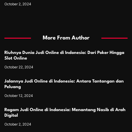
October 2, 2024
More From Author
Riuhnya Dunia Judi Online di Indonesia: Dari Poker Hingga
Slot Online
October 22, 2024
Jalannya Judi Online di Indonesia: Antara Tantangan dan
Peluang
October 12, 2024
Ragam Judi Online di Indonesia: Menantang Nasib di Arah
Digital
October 2, 2024