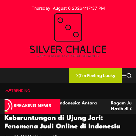
S
Thursday, August 6 2026
4
:
17
:
38
PM
k
i
p
t
o
c
o
n
t
S
e
i
I'm Feeling Lucky
n
M
S
l
e
e
t
v
n
a
u
r
TRENDING
e
c
h
r
lannya Judi Online di Indonesia: Antara
Ragam Judi Onlin
C
BREAKING NEWS
ntangan dan Peluang
Nasib di Arah Dig
h
Keberuntungan di Ujung Jari:
a
l
Fenomena Judi Online di Indonesia
i