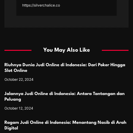
https://silverchalice.co
You May Also Like
Riuhnya Dunia Judi Online di Indonesia: Dari Poker Hingga
Slot Online
October 22, 2024
Jalannya Judi Online di Indonesia: Antara Tantangan dan
Peluang
October 12, 2024
Ragam Judi Online di Indonesia: Menantang Nasib di Arah
Digital