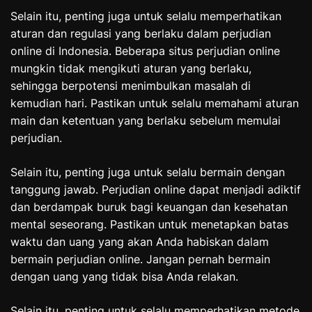
Selain itu, penting juga untuk selalu memperhatikan
aturan dan regulasi yang berlaku dalam perjudian
online di Indonesia. Beberapa situs perjudian online
mungkin tidak mengikuti aturan yang berlaku,
sehingga berpotensi menimbulkan masalah di
kemudian hari. Pastikan untuk selalu memahami aturan
main dan ketentuan yang berlaku sebelum memulai
perjudian.
Selain itu, penting juga untuk selalu bermain dengan
tanggung jawab. Perjudian online dapat menjadi adiktif
dan berdampak buruk bagi keuangan dan kesehatan
mental seseorang. Pastikan untuk menetapkan batas
waktu dan uang yang akan Anda habiskan dalam
bermain perjudian online. Jangan pernah bermain
dengan uang yang tidak bisa Anda relakan.
Selain itu, penting untuk selalu memperhatikan metode