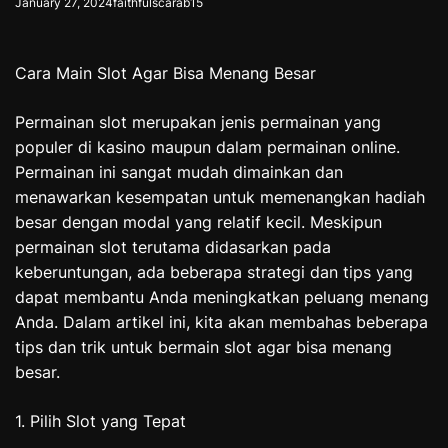
January 27, 2024
faithfulscarab15
c
e
Cara Main Slot Agar Bisa Menang Besar
Permainan slot merupakan jenis permainan yang
populer di kasino maupun dalam permainan online.
Permainan ini sangat mudah dimainkan dan
menawarkan kesempatan untuk memenangkan hadiah
besar dengan modal yang relatif kecil. Meskipun
permainan slot terutama didasarkan pada
keberuntungan, ada beberapa strategi dan tips yang
dapat membantu Anda meningkatkan peluang menang
Anda. Dalam artikel ini, kita akan membahas beberapa
tips dan trik untuk bermain slot agar bisa menang
besar.
1. Pilih Slot yang Tepat