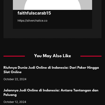
faithfulscarab15
https://silverchalice.co
You May Also Like
Riuhnya Dunia Judi Online di Indonesia: Dari Poker Hingga
Slot Online
October 22, 2024
Jalannya Judi Online di Indonesia: Antara Tantangan dan
Peluang
October 12, 2024