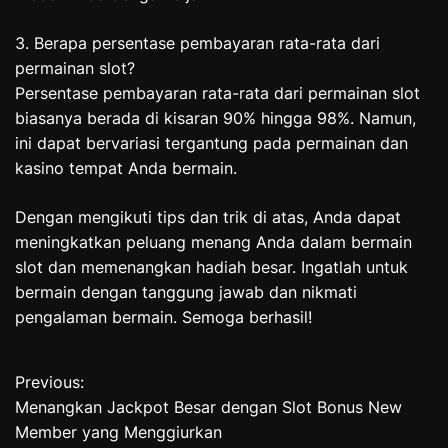
3. Berapa persentase pembayaran rata-rata dari
permainan slot?
Persentase pembayaran rata-rata dari permainan slot
biasanya berada di kisaran 90% hingga 98%. Namun,
ini dapat bervariasi tergantung pada permainan dan
kasino tempat Anda bermain.
Dengan mengikuti tips dan trik di atas, Anda dapat
meningkatkan peluang menang Anda dalam bermain
slot dan memenangkan hadiah besar. Ingatlah untuk
bermain dengan tanggung jawab dan nikmati
pengalaman bermain. Semoga berhasil!
Previous:
P
Menangkan Jackpot Besar dengan Slot Bonus New
o
Member yang Menggiurkan