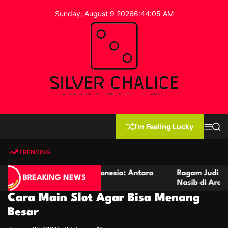
S
Sunday, August 9 2026
6
:
44
:
05
AM
k
i
p
t
o
c
o
n
t
S
e
i
I'm Feeling Lucky
n
M
S
l
e
e
t
v
n
a
u
r
TRENDING
e
c
h
r
nya Judi Online di Indonesia: Antara
Ragam Judi Online d
C
BREAKING NEWS
ngan dan Peluang
Nasib di Arah Digital
h
Cara Main Slot Agar Bisa Menang
a
l
Besar
i