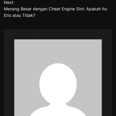
Next:
s
Menang Besar dengan Cheat Engine Slot: Apakah Itu
t
Etis atau Tidak?
n
a
v
i
g
a
t
i
o
n