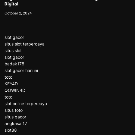
Digital
October 2, 2024
slot gacor
situs slot terpercaya
situs slot
slot gacor
badak178
slot gacor hari ini
toto
KEY4D
QQWIN4D
toto
slot online terpercaya
situs toto
situs gacor
angkasa 17
slot88