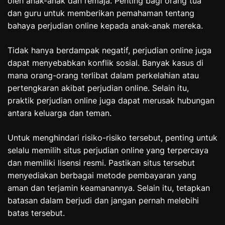
oleh anak-anak dan remaja. Penting bagi orang tua
dan guru untuk memberikan pemahaman tentang
bahaya perjudian online kepada anak-anak mereka.
Tidak hanya berdampak negatif, perjudian online juga
dapat menyebabkan konflik sosial. Banyak kasus di
mana orang-orang terlibat dalam perkelahian atau
pertengkaran akibat perjudian online. Selain itu,
praktik perjudian online juga dapat merusak hubungan
antara keluarga dan teman.
Untuk menghindari risiko-risiko tersebut, penting untuk
selalu memilih situs perjudian online yang terpercaya
dan memiliki lisensi resmi. Pastikan situs tersebut
menyediakan berbagai metode pembayaran yang
aman dan terjamin keamanannya. Selain itu, tetapkan
batasan dalam berjudi dan jangan pernah melebihi
batas tersebut.