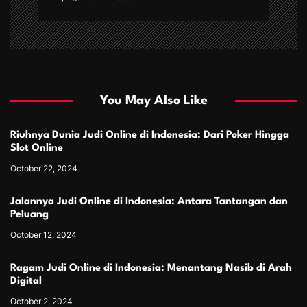
You May Also Like
Riuhnya Dunia Judi Online di Indonesia: Dari Poker Hingga
Slot Online
October 22, 2024
Jalannya Judi Online di Indonesia: Antara Tantangan dan
Peluang
October 12, 2024
Ragam Judi Online di Indonesia: Menantang Nasib di Arah
Digital
October 2, 2024