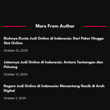
More From Author
Riuhnya Dunia Judi Online di Indonesia: Dari Poker Hingga
Slot Online
October 22, 2024
Jalannya Judi Online di Indonesia: Antara Tantangan dan
Peluang
October 12, 2024
Ragam Judi Online di Indonesia: Menantang Nasib di Arah
Digital
October 2, 2024