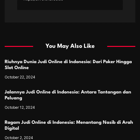
You May Also Like
Riuhnya Dunia Judi Online di Indonesia: Dari Poker Hingga
Slot Online
October 22, 2024
Jalannya Judi Online di Indonesia: Antara Tantangan dan
Peluang
October 12, 2024
Ragam Judi Online di Indonesia: Menantang Nasib di Arah
Digital
October 2, 2024