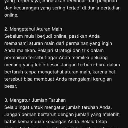
yang terpercaya, Anda akan terhindar dari penipuan
dan kecurangan yang sering terjadi di dunia perjudian
online.
2. Mengetahui Aturan Main
Sebelum mulai berjudi online, pastikan Anda
memahami aturan main dari permainan yang ingin
Anda mainkan. Pelajari strategi dan trik dalam
permainan tersebut agar Anda memiliki peluang
menang yang lebih besar. Jangan terburu-buru dalam
bertaruh tanpa mengetahui aturan main, karena hal
tersebut bisa membuat Anda mengalami kerugian
besar.
3. Mengatur Jumlah Taruhan
Selalu ingat untuk mengatur jumlah taruhan Anda.
Jangan pernah bertaruh dengan jumlah yang melebihi
batas kemampuan keuangan Anda. Selalu tetap